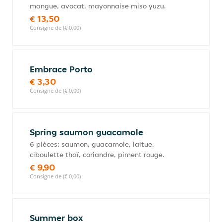
mangue, avocat, mayonnaise miso yuzu.
€ 13,50
Consigne de (€ 0,00)
Embrace Porto
€ 3,30
Consigne de (€ 0,00)
Spring saumon guacamole
6 pièces: saumon, guacamole, laitue,
ciboulette thaï, coriandre, piment rouge.
€ 9,90
Consigne de (€ 0,00)
Summer box