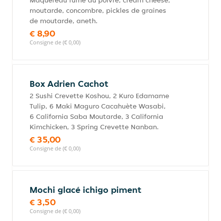
Maquereau fumé au poivre, cream cheese,
moutarde, concombre, pickles de graines
de moutarde, aneth.
€ 8,90
Consigne de (€ 0,00)
Box Adrien Cachot
2 Sushi Crevette Koshou, 2 Kuro Edamame
Tulip, 6 Maki Maguro Cacahuète Wasabi,
6 California Saba Moutarde, 3 California
Kimchicken, 3 Spring Crevette Nanban.
€ 35,00
Consigne de (€ 0,00)
Mochi glacé ichigo piment
€ 3,50
Consigne de (€ 0,00)