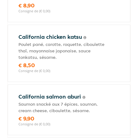
€ 8,90
Consigne de (€ 0,00)
California chicken katsu
Poulet pané, carotte, roquette, ciboulette
thaï, mayonnaise japonaise, sauce
tonkatsu, sésame.
€ 8,50
Consigne de (€ 0,00)
California salmon aburi
Saumon snacké aux 7 épices, saumon,
cream cheese, ciboulette, sésame.
€ 9,90
Consigne de (€ 0,00)