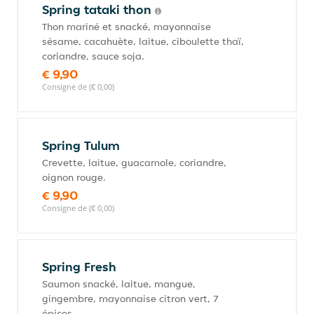
Spring tataki thon
Thon mariné et snacké, mayonnaise
sésame, cacahuète, laitue, ciboulette thaï,
coriandre, sauce soja.
€ 9,90
Consigne de (€ 0,00)
Spring Tulum
Crevette, laitue, guacamole, coriandre,
oignon rouge.
€ 9,90
Consigne de (€ 0,00)
Spring Fresh
Saumon snacké, laitue, mangue,
gingembre, mayonnaise citron vert, 7
épices.