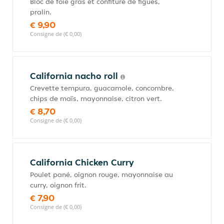
Bloc de foie gras et confiture de figues,
pralin.
€ 9,90
Consigne de (€ 0,00)
California nacho roll
Crevette tempura, guacamole, concombre,
chips de maïs, mayonnaise, citron vert.
€ 8,70
Consigne de (€ 0,00)
California Chicken Curry
Poulet pané, oignon rouge, mayonnaise au
curry, oignon frit.
€ 7,90
Consigne de (€ 0,00)