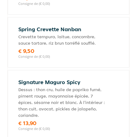
Consigne de (€ 0,00)
Spring Crevette Nanban
Crevette tempura, laitue, concombre,
sauce tartare, riz brun torréfié soufflé.
€ 9,50
Consigne de (€ 0,00)
Signature Maguro Spicy
Dessus : thon cru, huile de paprika fumé,
piment rouge, mayonnaise épicée, 7
épices, sésame noir et blanc. À l'intérieur :
thon cuit, avocat, pickles de jalapeño,
coriandre.
€ 13,90
Consigne de (€ 0,00)