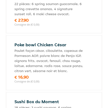
22 pièces: 6 spring saumon guacamole, 6
spring crevette ananas, 4 signature
sunset roll, 6 maki cheese avocat.
€ 27,90
Consigne de (€ 0,00)
Poke bowl Chicken César
Poulet façon césar, ciboulette, copeaux de
Parmesan AOP, poivre blanc de Penja IGP,
oignons frits, avocat, fenouil, chou rouge,
laitue, edamame, radis rose, sauce ponzu,
citron vert, sésame noir et blanc.
€ 16,90
Consigne de (€ 0,00)
Sushi Box du Moment
18 pièces: 3 sushi saumon, 6 spring