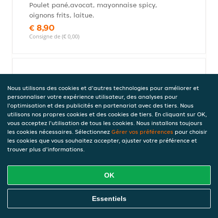
Poulet pané,avocat, mayonnaise spicy,
oignons frits, laitue.
€ 8,90
Consigne de (€ 0,00)
Spring concombre cheese
Nous utilisons des cookies et d'autres technologies pour améliorer et
Concombre, cream cheese, laitue
personnaliser votre expérience utilisateur, des analyses pour
€ 7,50
l'optimisation et des publicités en partenariat avec des tiers. Nous
Consigne de (€ 0,00)
utilisons nos propres cookies et des cookies de tiers. En cliquant sur OK,
vous acceptez l'utilisation de tous les cookies. Nous installons toujours
les cookies nécessaires. Sélectionnez
Gérer vos préférences
pour choisir
les cookies que vous souhaitez accepter, ajuster votre préférence et
Sushi (2 pièces)
trouver plus d'informations.
OK
Sushi thon teriyaki
Commandez En Ligne
Essentiels
Thon snacké, sauce teriyaki, sésame.
€ 6,50